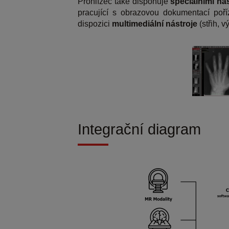
Prohlížeč také disponuje
speciálními nás
pracující s obrazovou dokumentací poříz
dispozici
multimediální nástroje
(střih, v
Integrační diagram