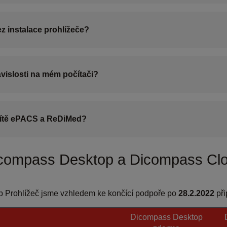
z instalace prohlížeče?
ávislosti na mém počítači?
ítě ePACS a ReDiMed?
icompass Desktop a Dicompass Cl
op Prohlížeč jsme vzhledem ke končící podpoře po
28.2.2022
při
Dicompass Desktop