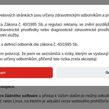
PIT CLOUD
DEMO CLOUD
PRODUKTY
ebových stránkách jsou určeny zdravotnickým odborníkům a pro 
 Zákona č. 40/1995 Sb.,o regulaci reklamy, ve znění pozdějš
dravotnické prostředky nebo diagnostické zdravotnické prostř
tní služby.
 s definicí odborník dle zákona č. 40/1995 Sb.
m potvrzuji, že jsem se seznámil/a s riziky, kterým se vystav
u určeny odborníkům, přičemž tato rizika zcela akceptuji.
entskou dokumentací
v plné integraci do
cloudového prostře
upit
Od
ICOM prohlížeče a PACSu
včetně bezpečného
připojení
Vašic
logiích
.
ace žádného software
a přístup k Vašim datům je možný odkudk
nebo Linux, na kterém je aktuální verze webového prohlížeče 