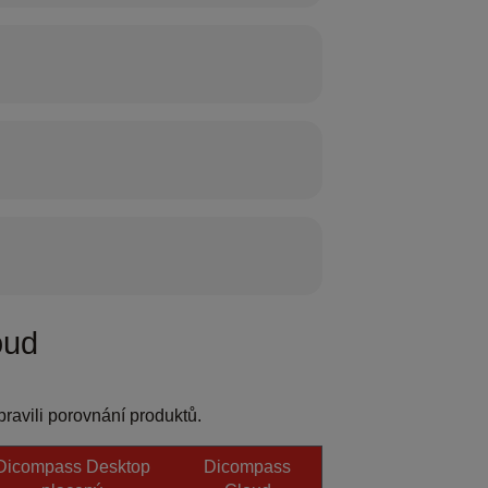
oud
pravili porovnání produktů.
Dicompass Desktop
Dicompass