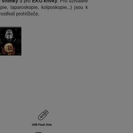
 snímky
a pro
EKG křivky
. Pro uživatele
ie, laparoskopie, kolposkopie,..) jsou k
rostředí prohlížeče.