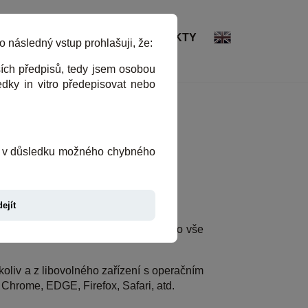
MDEX
REFERENCE
KONTAKTY
následný vstup prohlašuji, že:
ích předpisů, tedy jsem osobou
edky in vitro předepisovat nebo
uji v důsledku možného chybného
dí
.
ejít
h modalit (
ultrazvuk
,
rentgen
,...) a to vše
oliv a z libovolného zařízení s operačním
Chrome, EDGE, Firefox, Safari, atd.