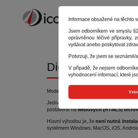
ZAKOU
Informace obsažené na těchto w
Jsem odborníkem ve smyslu §2a
oprávněnou léčivé přípravky, z
vydávat anebo poskytovat zdravo
Potvrzuji, že jsem se seznámil/a
Dicompass Cloud
V případě, že nejsem odborníke
vyhodnocení informací, které jso
Moderní způsob práce s
obrazovou paci
Vsto
Jedná se o
plnohodnotné prostředí D
postavené na
webových (HTML5) techno
Hlavní výhodou je, že
není nutná instal
systémem Windows, MacOS, iOS, Android, 