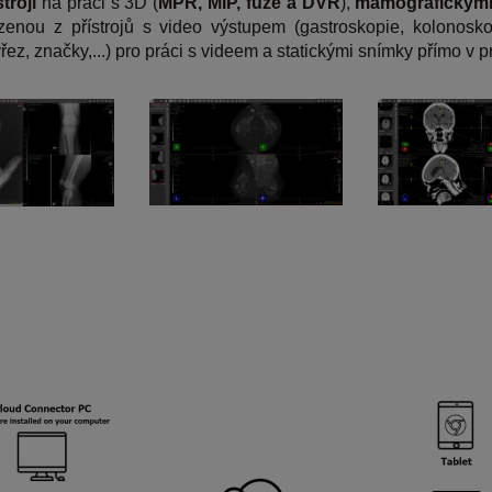
troji
na práci s 3D (
MPR, MIP, fúze a DVR
),
mamografickými
enou z přístrojů s video výstupem (gastroskopie, kolonoskop
ýřez, značky,...) pro práci s videem a statickými snímky přímo v p