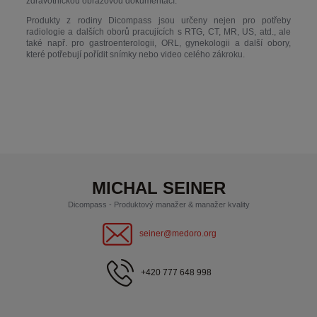
zdravotnickou obrazovou dokumentací.
Produkty z rodiny Dicompass jsou určeny nejen pro potřeby
radiologie a dalších oborů pracujících s RTG, CT, MR, US, atd., ale
také např. pro gastroenterologii, ORL, gynekologii a další obory,
které potřebují pořídit snímky nebo video celého zákroku.
MICHAL SEINER
Dicompass - Produktový manažer & manažer kvality
seiner@medoro.org
+420 777 648 998