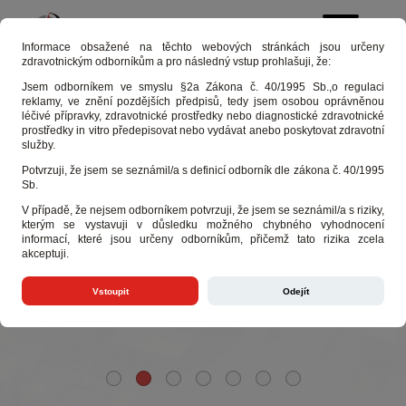
Informace obsažené na těchto webových stránkách jsou určeny
zdravotnickým odborníkům a pro následný vstup prohlašuji, že:
Jsem odborníkem ve smyslu §2a Zákona č. 40/1995 Sb.,o regulaci
reklamy, ve znění pozdějších předpisů, tedy jsem osobou oprávněnou
léčivé přípravky, zdravotnické prostředky nebo diagnostické zdravotnické
MDEX
prostředky in vitro předepisovat nebo vydávat anebo poskytovat zdravotní
služby.
Potvrzuji, že jsem se seznámil/a s definicí odborník dle zákona č. 40/1995
Sb.
MEDICAL DATA
V případě, že nejsem odborníkem potvrzuji, že jsem se seznámil/a s riziky,
kterým se vystavuji v důsledku možného chybného vyhodnocení
EXCHANGE
informací, které jsou určeny odborníkům, přičemž tato rizika zcela
akceptuji.
bezpečná služba pro sdílení zdravotnické dokumentace
Vstoupit
Odejít