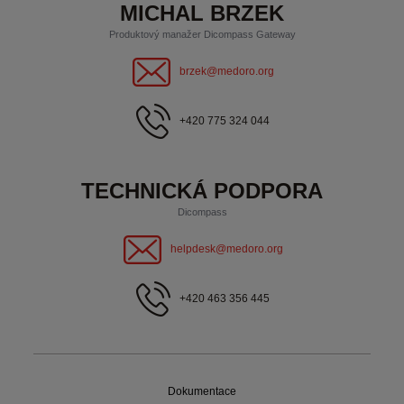
MICHAL BRZEK
Produktový manažer Dicompass Gateway
brzek@medoro.org
+420 775 324 044
TECHNICKÁ PODPORA
Dicompass
helpdesk@medoro.org
+420 463 356 445
Dokumentace